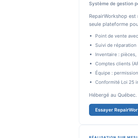
Système de gestion po
RepairWorkshop est n
seule plateforme pour 
Point de vente avec
Suivi de réparation 
Inventaire : pièces
Comptes clients (AR)
Équipe : permissio
Conformité Loi 25 
Hébergé au Québec. E
Essayer RepairWo
RÉALISATION SUR MES