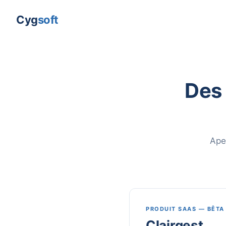
Cyg
soft
Des 
Ape
PRODUIT SAAS — BÊTA
Clairgest