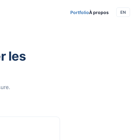
Portfolio
À propos
EN
r les
ure.